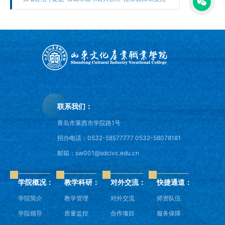
联系我们：
青岛市莱西市学院路1号
招办电话：0532-58577777 0532-58078181
邮箱：sw001@sdcivc.edu.cn
学院概况：
教学科研：
对外交流：
快捷通道：
学院简介
教学管理
对外交流
师资队伍
学院领导
质量监控
合作项目
服务保障