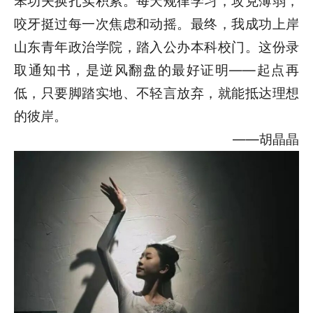
笨功夫换扎实积累。每天规律学习，攻克薄弱，
咬牙挺过每一次焦虑和动摇。最终，我成功上岸
山东青年政治学院，踏入公办本科校门。这份录
取通知书，是逆风翻盘的最好证明——起点再
低，只要脚踏实地、不轻言放弃，就能抵达理想
的彼岸。
——胡晶晶