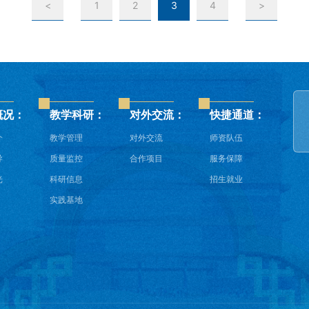
<
1
2
3
4
>
概况：
教学科研：
对外交流：
快捷通道：
介
教学管理
对外交流
师资队伍
导
质量监控
合作项目
服务保障
光
科研信息
招生就业
实践基地