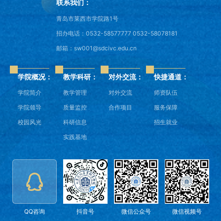
联系我们：
青岛市莱西市学院路1号
招办电话：0532-58577777 0532-58078181
邮箱：sw001@sdcivc.edu.cn
学院概况：
教学科研：
对外交流：
快捷通道：
学院简介
教学管理
对外交流
师资队伍
学院领导
质量监控
合作项目
服务保障
校园风光
科研信息
招生就业
实践基地
QQ咨询
抖音号
微信公众号
微信视频号