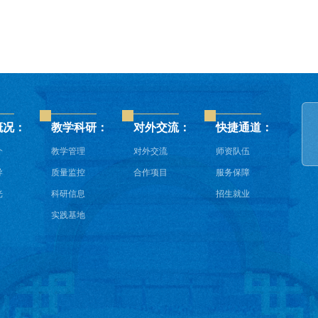
概况：
教学科研：
对外交流：
快捷通道：
介
教学管理
对外交流
师资队伍
导
质量监控
合作项目
服务保障
光
科研信息
招生就业
实践基地